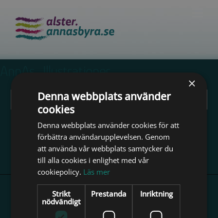
Skip
Men
to
content
AnnAs_Illustrationer
×
Denna webbplats använder
Meow Gallery:
The gallery is empty.
cookies
Denna webbplats använder cookies för att
AnnAs_Design
AnnAs_Foton
förbättra användarupplevelsen. Genom
att använda vår webbplats samtycker du
till alla cookies i enlighet med vår
cookiepolicy.
Läs mer
Back
Strikt
Prestanda
Inriktning
To
nödvändigt
Top