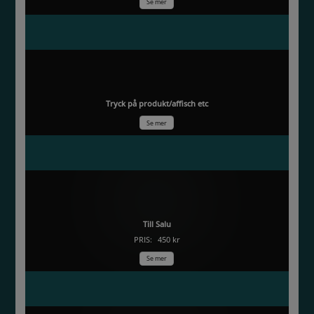
Se mer
Stubben
Tryck på produkt/affisch etc
Se mer
Värmlands sol
Till Salu
PRIS:
450 kr
Se mer