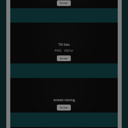
Se mer
Göstas bro
Till Salu
PRIS:
650 kr
Se mer
Svampfynd
endast visning
Se mer