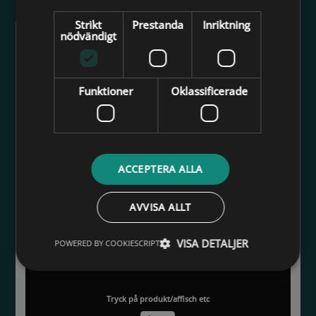
Novemberpromenad
Strikt
Prestanda
Inriktning
nödvändigt
Privat
Se mer
Funktioner
Oklassificerade
Isblomster
ACCEPTERA ALLA
endast visning
Se mer
AVVISA ALLT
VISA DETALJER
POWERED BY COOKIESCRIPT
Besök hos tisteln
Tryck på produkt/affisch etc