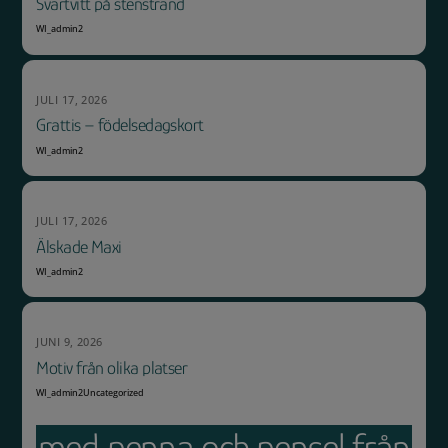
Svartvitt på stenstrand
WI_admin2
JULI 17, 2026
Grattis – födelsedagskort
WI_admin2
JULI 17, 2026
Älskade Maxi
WI_admin2
JUNI 9, 2026
Motiv från olika platser
WI_admin2
Uncategorized
med penna och pensel från