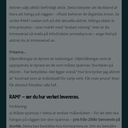
Alstren säljs alltid i befintligt skick. Detta betyder att de ibland är
klara att hänga på väggen – oftast behöver de åtgärdas innan. Se
under RAM? nedan och på det aktuella alstret. Många alster är
inte prissatta – utan märkt med ”endast visning” men är du
intresserad så maila på info@alster.annasbyra.se – ange titel på
alstret du är intresserad av.
Priserna…
Oljemålningar är dyrare än teckningar. Oljemålningar som är
uppspända är dyrare än de som måste spännas. Storleken på
Alstret – har betydelse. Det ligger också ”Hur bra tycker jag alstret
är” kostnad som är individuell för varje verk. Får man pruta? Man
får absolut försöka i alla fall.
RAM? – ser du hur verket levereras.
Förklaring:
a) Måste spännas = detta är endast målarduken – för att den ska
hängas på väggen bör den spännas –
pris från 250kr beroende på
storlek.
Detta kan beställas hos Konstartera.se. Om du beställer