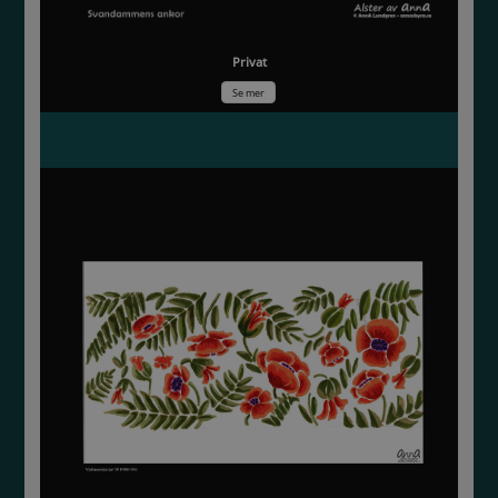
Privat
Se mer
Vallmomönster