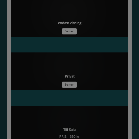
Vraket på öland
endast visning
Se mer
Solvägg
Privat
Se mer
Matrast
Till Salu
PRIS:
350 kr