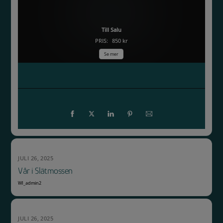
Nyponrosor vid ringvägen
Till Salu
PRIS:
850 kr
Se mer
JULI 26, 2025
Vår i Slätmossen
WI_admin2
JULI 26, 2025