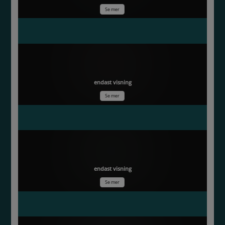
Se mer
Oväntat guld
endast visning
Se mer
Kvarnar och Malvor på Öland
endast visning
Se mer