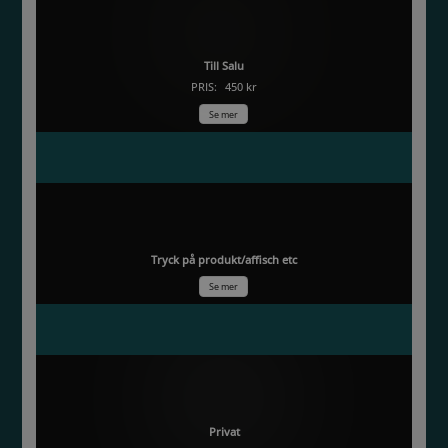
Bästa viken
Till Salu
PRIS:
450 kr
Se mer
Mormors stolthet
Tryck på produkt/affisch etc
Se mer
Mammas favoritträd
Privat