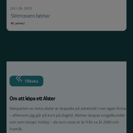
JULI 26, 2025
Slätmossens björkar
WI_admin2
Tillbaka
Om att köpa ett Alster
Merparten av mina alster är skapade på arbetstid i min egen firma
– eftersom jag går på kurs på dagtid. Alstren skapas oregelbundet
och som terapi, hobby – de som visas är är från ca år 2000 och
framåt.