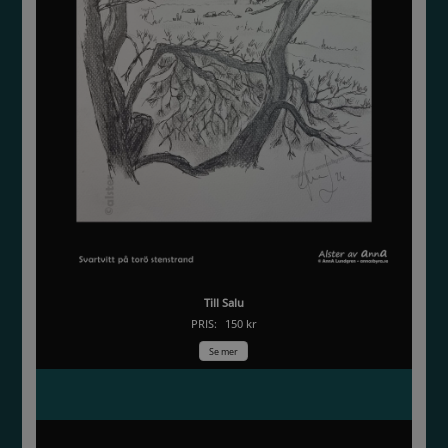
Till Salu
PRIS:
150 kr
Se mer
Grattis - födelsedagskort