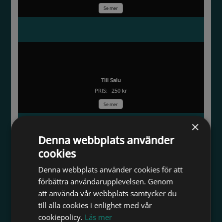
Se mer
Böjd av vind och vågor
Till Salu
PRIS:
250 kr
Se mer
×
Denna webbplats använder
Slätmossens björkar
cookies
Denna webbplats använder cookies för att
endast visning
förbättra användarupplevelsen. Genom
Se mer
att använda vår webbplats samtycker du
till alla cookies i enlighet med vår
cookiepolicy.
Läs mer