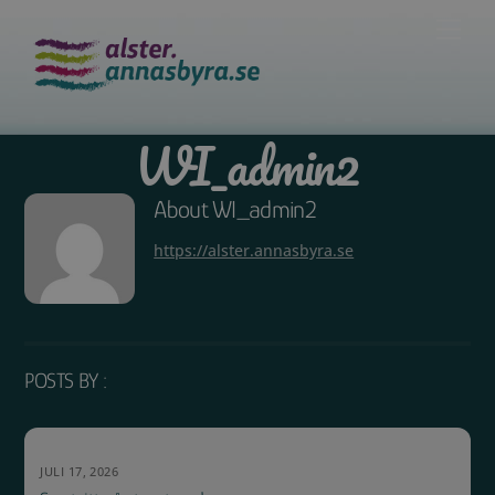
Skip
Men
to
content
WI_admin2
About
WI_admin2
https://alster.annasbyra.se
POSTS BY :
JULI 17, 2026