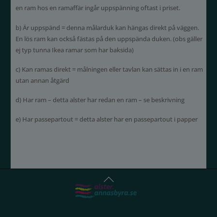
en ram hos en ramaffär ingår uppspänning oftast i priset.
b) Är uppspänd = denna målarduk kan hängas direkt på väggen.
En lös ram kan också fästas på den uppspända duken. (obs gäller
ej typ tunna Ikea ramar som har baksida)
c) Kan ramas direkt = målningen eller tavlan kan sättas in i en ram
utan annan åtgärd
d) Har ram – detta alster har redan en ram – se beskrivning
e) Har passepartout = detta alster har en passepartout i papper
Back
To
Top