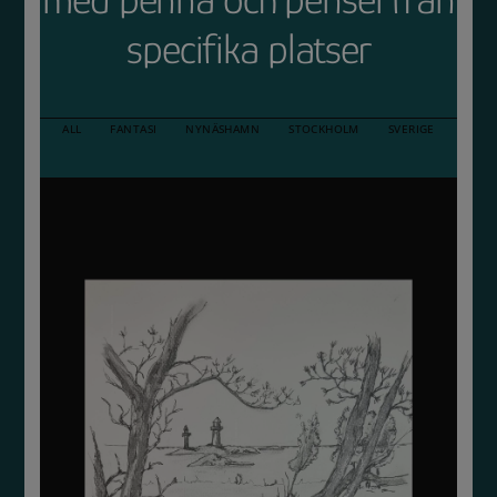
specifika platser
ALL
FANTASI
NYNÄSHAMN
STOCKHOLM
SVERIGE
Svartvitt på stenstrand