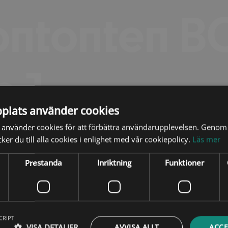
contonten 
 1
plats använder cookies
använder cookies för att förbättra användarupplevelsen. Genom 
er du till alla cookies i enlighet med vår cookiepolicy.
Läs mer
ontent SEMI
Prestanda
Inriktning
Funktioner
 2
CRIPT
VISA DETALJER
AVVISA ALLT
ACCE