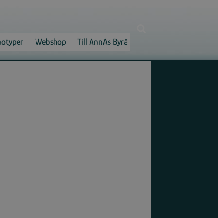
Search
gotyper
Webshop
Till AnnAs Byrå