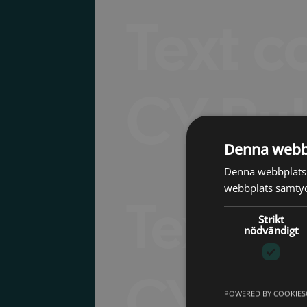
Text 
CY Rub
Denna webb
Denna webbplats 
webbplats samtyck
Text c
Strikt
nödvändigt
CY Rub
POWERED BY COOKIES