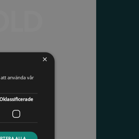
BOLD
×
att använda vår
BOLD
Oklassificerade
PTERA ALLA