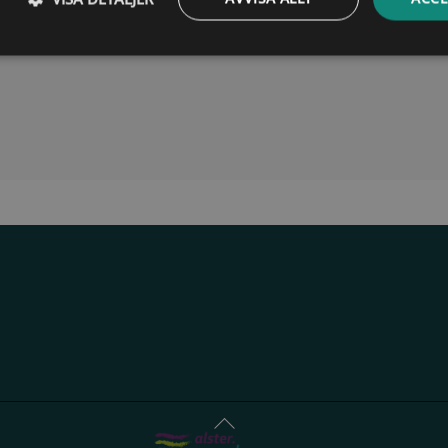
Back
To