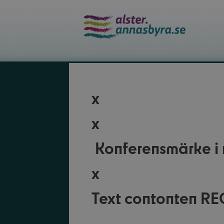
Skip
to
content
x
x
Konferensmärke i 
x
Text contonten R