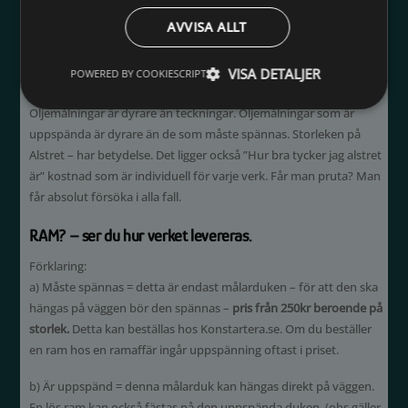
inte prissatta – utan märkt med ”endast visning” men är du
AVVISA ALLT
intresserad så maila på info@alster.annasbyra.se – ange titel på
alstret du är intresserad av.
VISA DETALJER
POWERED BY COOKIESCRIPT
Priserna…
Oljemålningar är dyrare än teckningar. Oljemålningar som är
uppspända är dyrare än de som måste spännas. Storleken på
Alstret – har betydelse. Det ligger också ”Hur bra tycker jag alstret
är” kostnad som är individuell för varje verk. Får man pruta? Man
får absolut försöka i alla fall.
RAM? – ser du hur verket levereras.
Förklaring:
a) Måste spännas = detta är endast målarduken – för att den ska
hängas på väggen bör den spännas –
pris från 250kr beroende på
storlek.
Detta kan beställas hos Konstartera.se. Om du beställer
en ram hos en ramaffär ingår uppspänning oftast i priset.
b) Är uppspänd = denna målarduk kan hängas direkt på väggen.
En lös ram kan också fästas på den uppspända duken. (obs gäller