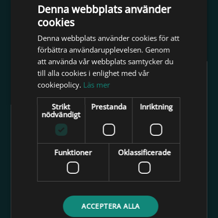
Denna webbplats använder
Privat
cookies
Denna webbplats använder cookies för att
förbättra användarupplevelsen. Genom
att använda vår webbplats samtycker du
till alla cookies i enlighet med vår
cookiepolicy.
Läs mer
Tillbaka
Strikt
Prestanda
Inriktning
nödvändigt
Om att köpa ett Alster
Merparten av mina alster är skapade på arbetstid i min egen firma
– eftersom jag går på kurs på dagtid. Alstren skapas oregelbundet
Funktioner
Oklassificerade
och som terapi, hobby – de som visas är är från ca år 2000 och
framåt.
Alstren säljs alltid i befintligt skick. Detta betyder att de ibland är
klara att hänga på väggen – oftast behöver de åtgärdas innan. Se
ACCEPTERA ALLA
under RAM? nedan och på det aktuella alstret. Många alster är