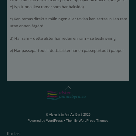
ej typ tunna Ikea ramar som har baksida)
c) Kan ramas direkt = målningen eller tavlan kan sättas in i en ram
utan annan åtgärd
d) Har ram – detta alster har redan en ram – se beskrivning
e) Har passepartout = detta alster har en passepartout i papper
Back
To
Top
©
Alster från AnnAs Byrå
2026
Powered by
WordPress
•
Themify WordPress Themes
Kontakt