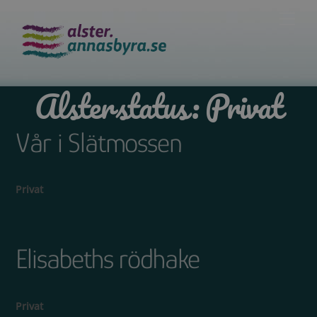
Skip
Men
to
content
Alsterstatus:
Privat
Vår i Slätmossen
Privat
Elisabeths rödhake
Privat